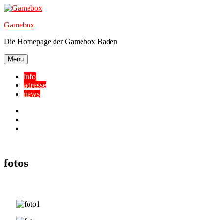
Skip
to
Gamebox
content
Die Homepage der Gamebox Baden
Menu
info
adresse
news
Facebook
YouTube
Twitter
fotos