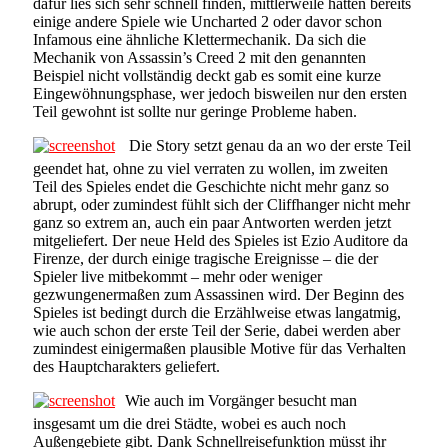
dafür lies sich sehr schnell finden, mittlerweile hatten bereits
einige andere Spiele wie Uncharted 2 oder davor schon
Infamous eine ähnliche Klettermechanik. Da sich die
Mechanik von Assassin’s Creed 2 mit den genannten
Beispiel nicht vollständig deckt gab es somit eine kurze
Eingewöhnungsphase, wer jedoch bisweilen nur den ersten
Teil gewohnt ist sollte nur geringe Probleme haben.
Die Story setzt genau da an wo der erste Teil
geendet hat, ohne zu viel verraten zu wollen, im zweiten
Teil des Spieles endet die Geschichte nicht mehr ganz so
abrupt, oder zumindest fühlt sich der Cliffhanger nicht mehr
ganz so extrem an, auch ein paar Antworten werden jetzt
mitgeliefert. Der neue Held des Spieles ist Ezio Auditore da
Firenze, der durch einige tragische Ereignisse – die der
Spieler live mitbekommt – mehr oder weniger
gezwungenermaßen zum Assassinen wird. Der Beginn des
Spieles ist bedingt durch die Erzählweise etwas langatmig,
wie auch schon der erste Teil der Serie, dabei werden aber
zumindest einigermaßen plausible Motive für das Verhalten
des Hauptcharakters geliefert.
Wie auch im Vorgänger besucht man
insgesamt um die drei Städte, wobei es auch noch
Außengebiete gibt. Dank Schnellreisefunktion müsst ihr