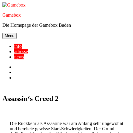
Skip
to
Gamebox
content
Die Homepage der Gamebox Baden
Menu
info
adresse
news
Facebook
YouTube
Twitter
Assassin‘s Creed 2
Die Rückkehr als Assassine war am Anfang sehr ungewohnt
und bereitete gewisse Start-Schwierigkeiten. Der Grund