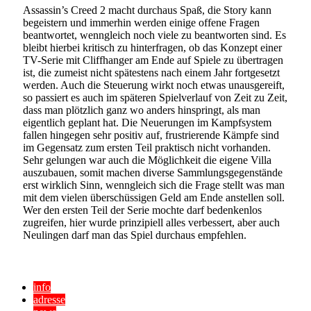
Assassin’s Creed 2 macht durchaus Spaß, die Story kann
begeistern und immerhin werden einige offene Fragen
beantwortet, wenngleich noch viele zu beantworten sind. Es
bleibt hierbei kritisch zu hinterfragen, ob das Konzept einer
TV-Serie mit Cliffhanger am Ende auf Spiele zu übertragen
ist, die zumeist nicht spätestens nach einem Jahr fortgesetzt
werden. Auch die Steuerung wirkt noch etwas unausgereift,
so passiert es auch im späteren Spielverlauf von Zeit zu Zeit,
dass man plötzlich ganz wo anders hinspringt, als man
eigentlich geplant hat. Die Neuerungen im Kampfsystem
fallen hingegen sehr positiv auf, frustrierende Kämpfe sind
im Gegensatz zum ersten Teil praktisch nicht vorhanden.
Sehr gelungen war auch die Möglichkeit die eigene Villa
auszubauen, somit machen diverse Sammlungsgegenstände
erst wirklich Sinn, wenngleich sich die Frage stellt was man
mit dem vielen überschüssigen Geld am Ende anstellen soll.
Wer den ersten Teil der Serie mochte darf bedenkenlos
zugreifen, hier wurde prinzipiell alles verbessert, aber auch
Neulingen darf man das Spiel durchaus empfehlen.
info
adresse