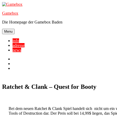
Skip
to
Gamebox
content
Die Homepage der Gamebox Baden
Menu
info
adresse
news
Facebook
YouTube
Twitter
Ratchet & Clank – Quest for Booty
Bei dem neuen Ratchet & Clank Spiel handelt sich nicht um ein vo
Tools of Destruction dar. Der Preis soll bei 14,99$ liegen, das 