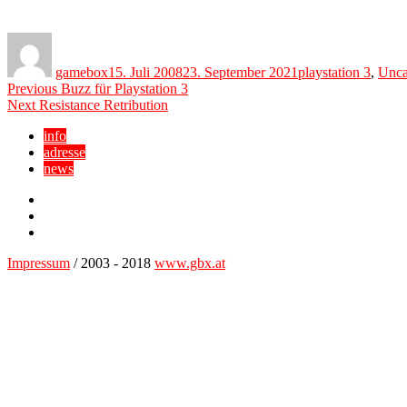
Author
Posted
Categories
on
gamebox
15. Juli 2008
23. September 2021
playstation 3
,
Unca
Beitragsnavigation
Previous
Previous
Buzz für Playstation 3
Next
post:
Next
Resistance Retribution
post:
info
adresse
news
Facebook
YouTube
Twitter
Impressum
/ 2003 - 2018
www.gbx.at