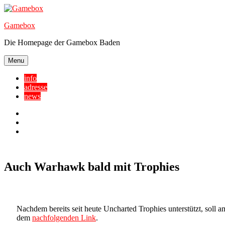
Skip
to
Gamebox
content
Die Homepage der Gamebox Baden
Menu
info
adresse
news
Facebook
YouTube
Twitter
Auch Warhawk bald mit Trophies
Nachdem bereits seit heute Uncharted Trophies unterstützt, soll 
dem
nachfolgenden Link
.