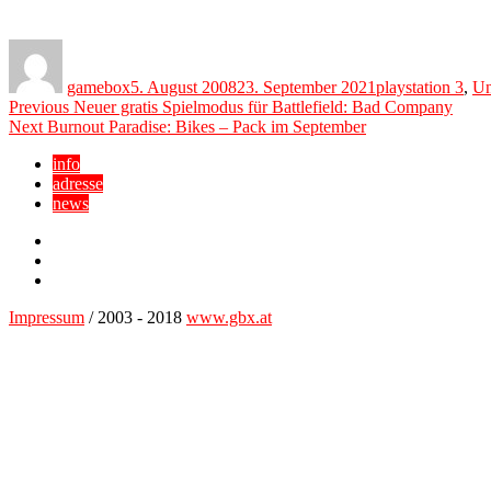
Author
Posted
Categories
on
gamebox
5. August 2008
23. September 2021
playstation 3
,
Un
Beitragsnavigation
Previous
Previous
Neuer gratis Spielmodus für Battlefield: Bad Company
Next
post:
Next
Burnout Paradise: Bikes – Pack im September
post:
info
adresse
news
Facebook
YouTube
Twitter
Impressum
/ 2003 - 2018
www.gbx.at