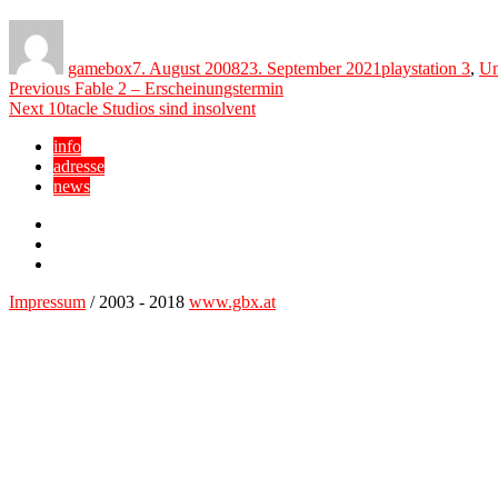
Author
Posted
Categories
on
gamebox
7. August 2008
23. September 2021
playstation 3
,
Un
Beitragsnavigation
Previous
Previous
Fable 2 – Erscheinungstermin
Next
post:
Next
10tacle Studios sind insolvent
post:
info
adresse
news
Facebook
YouTube
Twitter
Impressum
/ 2003 - 2018
www.gbx.at