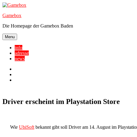
Skip
to
Gamebox
content
Die Homepage der Gamebox Baden
Menu
info
adresse
news
Facebook
YouTube
Twitter
Driver erscheint im Playstation Store
Wie
UbiSoft
bekannt gibt soll Driver am 14. August im Playstatio