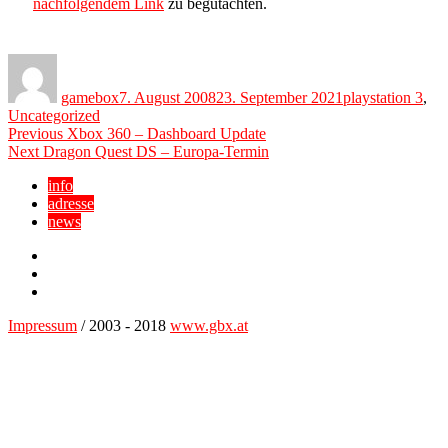
nachfolgendem Link
zu begutachten.
Author
Posted
Categories
on
gamebox
7. August 2008
23. September 2021
playstation 3
,
Uncategorized
Beitragsnavigation
Previous
Previous
Xbox 360 – Dashboard Update
Next
post:
Next
Dragon Quest DS – Europa-Termin
post:
info
adresse
news
Facebook
YouTube
Twitter
Impressum
/ 2003 - 2018
www.gbx.at