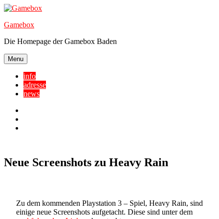
Skip
to
Gamebox
content
Die Homepage der Gamebox Baden
Menu
info
adresse
news
Facebook
YouTube
Twitter
Neue Screenshots zu Heavy Rain
Zu dem kommenden Playstation 3 – Spiel, Heavy Rain, sind
einige neue Screenshots aufgetacht. Diese sind unter dem