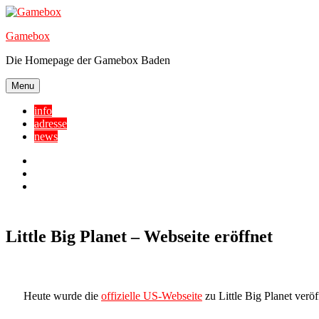
Skip
to
Gamebox
content
Die Homepage der Gamebox Baden
Menu
info
adresse
news
Facebook
YouTube
Twitter
Little Big Planet – Webseite eröffnet
Heute wurde die
offizielle US-Webseite
zu Little Big Planet veröff