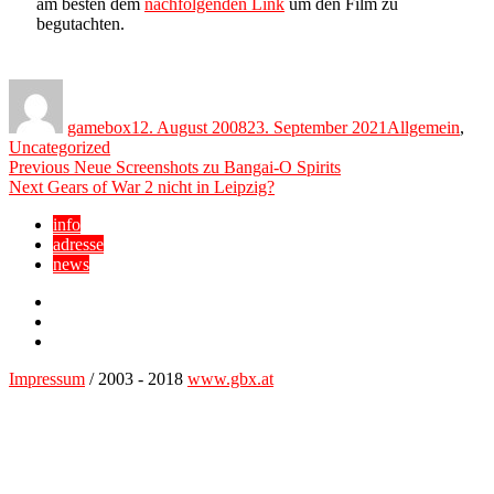
am besten dem
nachfolgenden Link
um den Film zu
begutachten.
Author
Posted
Categories
on
gamebox
12. August 2008
23. September 2021
Allgemein
,
Uncategorized
Beitragsnavigation
Previous
Previous
Neue Screenshots zu Bangai-O Spirits
Next
post:
Next
Gears of War 2 nicht in Leipzig?
post:
info
adresse
news
Facebook
YouTube
Twitter
Impressum
/ 2003 - 2018
www.gbx.at