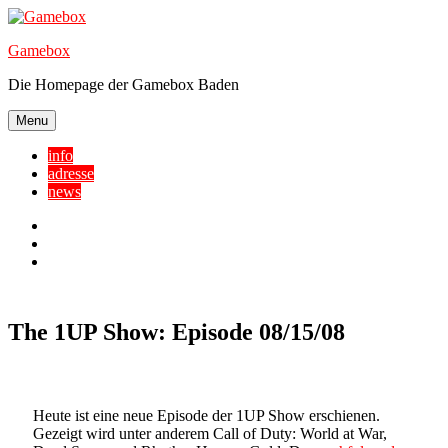
Skip
to
Gamebox
content
Die Homepage der Gamebox Baden
Menu
info
adresse
news
Facebook
YouTube
Twitter
The 1UP Show: Episode 08/15/08
Heute ist eine neue Episode der 1UP Show erschienen.
Gezeigt wird unter anderem Call of Duty: World at War,