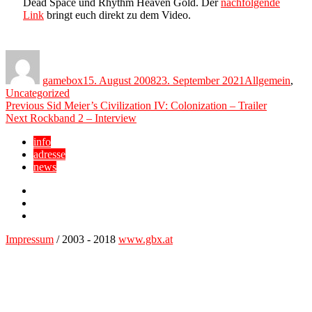
Dead Space und Rhythm Heaven Gold. Der
nachfolgende
Link
bringt euch direkt zu dem Video.
Author
Posted
Categories
on
gamebox
15. August 2008
23. September 2021
Allgemein
,
Uncategorized
Beitragsnavigation
Previous
Previous
Sid Meier’s Civilization IV: Colonization – Trailer
Next
post:
Next
Rockband 2 – Interview
post:
info
adresse
news
Facebook
YouTube
Twitter
Impressum
/ 2003 - 2018
www.gbx.at