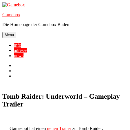
Skip
to
Gamebox
content
Die Homepage der Gamebox Baden
Menu
info
adresse
news
Facebook
YouTube
Twitter
Tomb Raider: Underworld – Gameplay
Trailer
Gamespot hat einen
neuen Trailer
zu Tomb Raider: