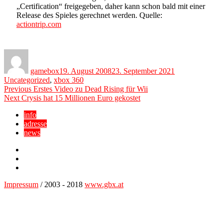
„Certification“ freigegeben, daher kann schon bald mit einer
Release des Spieles gerechnet werden. Quelle:
actiontrip.com
Author
Posted
Categories
on
gamebox
19. August 2008
23. September 2021
Uncategorized
,
xbox 360
Beitragsnavigation
Previous
Previous
Erstes Video zu Dead Rising für Wii
Next
post:
Next
Crysis hat 15 Millionen Euro gekostet
post:
info
adresse
news
Facebook
YouTube
Twitter
Impressum
/ 2003 - 2018
www.gbx.at