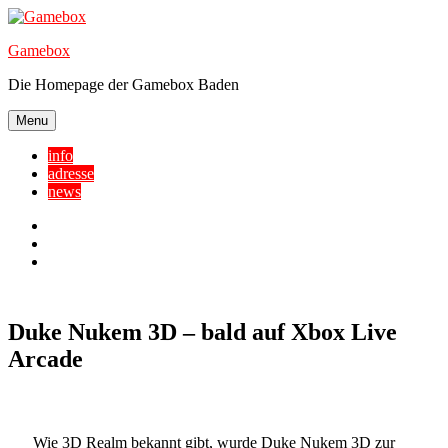
Skip
to
Gamebox
content
Die Homepage der Gamebox Baden
Menu
info
adresse
news
Facebook
YouTube
Twitter
Duke Nukem 3D – bald auf Xbox Live
Arcade
Wie 3D Realm bekannt gibt, wurde Duke Nukem 3D zur