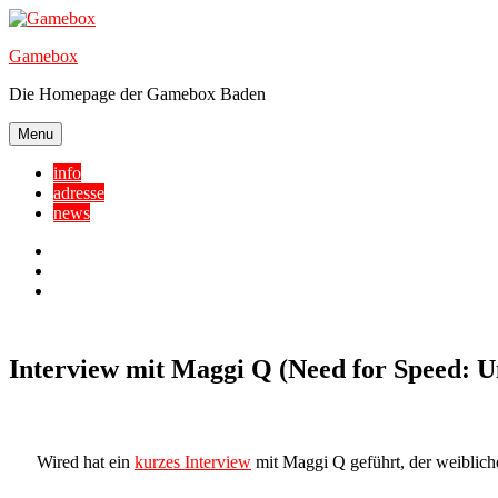
Skip
to
Gamebox
content
Die Homepage der Gamebox Baden
Menu
info
adresse
news
Facebook
YouTube
Twitter
Interview mit Maggi Q (Need for Speed: 
Wired hat ein
kurzes Interview
mit Maggi Q geführt, der weiblich