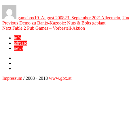
Author
Posted
Categories
on
gamebox
19. August 2008
23. September 2021
Allgemein
,
Unc
Beitragsnavigation
Previous
Previous
Demo zu Banjo-Kazooie: Nuts & Bolts geplant
Next
post:
Next
Fable 2 Pub Games – Vorbestell-Aktion
post:
info
adresse
news
Facebook
YouTube
Twitter
Impressum
/ 2003 - 2018
www.gbx.at