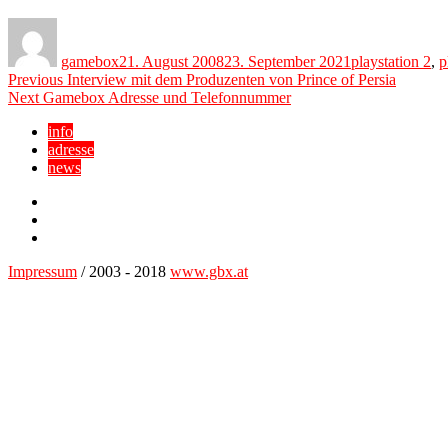
Author
Posted
Categories
on
gamebox
21. August 2008
23. September 2021
playstation 2
,
p
Beitragsnavigation
Previous
Previous
Interview mit dem Produzenten von Prince of Persia
Next
post:
Next
Gamebox Adresse und Telefonnummer
post:
info
adresse
news
Facebook
YouTube
Twitter
Impressum
/ 2003 - 2018
www.gbx.at