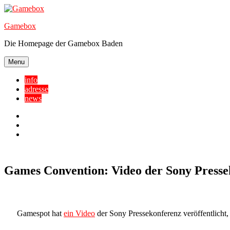
Skip
to
Gamebox
content
Die Homepage der Gamebox Baden
Menu
info
adresse
news
Facebook
YouTube
Twitter
Games Convention: Video der Sony Presse
Gamespot hat
ein Video
der Sony Pressekonferenz veröffentlicht, 