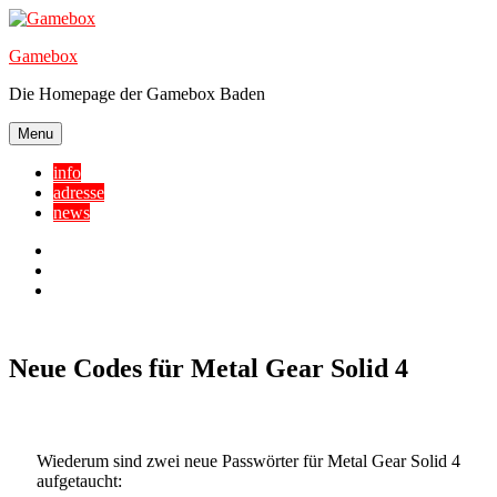
Skip
to
Gamebox
content
Die Homepage der Gamebox Baden
Menu
info
adresse
news
Facebook
YouTube
Twitter
Neue Codes für Metal Gear Solid 4
Wiederum sind zwei neue Passwörter für Metal Gear Solid 4
aufgetaucht: