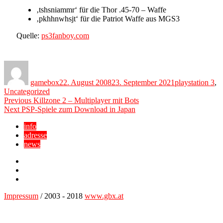
‚tshsniammr‘ für die Thor .45-70 – Waffe
‚pkhhnwhsjt‘ für die Patriot Waffe aus MGS3
Quelle:
ps3fanboy.com
Author
Posted
Categories
on
gamebox
22. August 2008
23. September 2021
playstation 3
,
Uncategorized
Beitragsnavigation
Previous
Previous
Killzone 2 – Multiplayer mit Bots
Next
post:
Next
PSP-Spiele zum Download in Japan
post:
info
adresse
news
Facebook
YouTube
Twitter
Impressum
/ 2003 - 2018
www.gbx.at