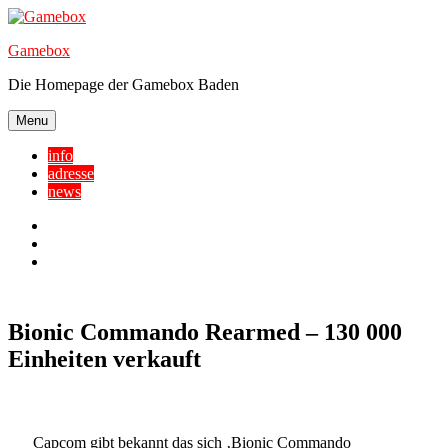
Skip
to
Gamebox
content
Die Homepage der Gamebox Baden
Menu
info
adresse
news
Facebook
YouTube
Twitter
Bionic Commando Rearmed – 130 000
Einheiten verkauft
Capcom gibt bekannt das sich ‚Bionic Commando