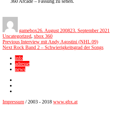
360 Arcade – Fassung zu sehen.
Author
Posted
Categories
on
gamebox
26. August 2008
23. September 2021
Uncategorized
,
xbox 360
Beitragsnavigation
Previous
Previous
Interview mit Andy Agostini (NHL 09)
Next
post:
Next
Rock Band 2 – Schwierigkeitsgrad der Songs
post:
info
adresse
news
Facebook
YouTube
Twitter
Impressum
/ 2003 - 2018
www.gbx.at