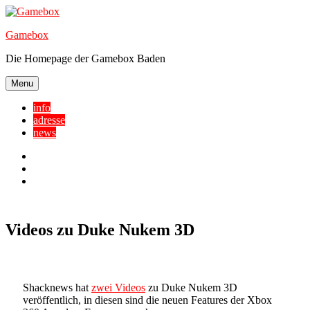
Skip
to
Gamebox
content
Die Homepage der Gamebox Baden
Menu
info
adresse
news
Facebook
YouTube
Twitter
Videos zu Duke Nukem 3D
Shacknews hat
zwei Videos
zu Duke Nukem 3D
veröffentlich, in diesen sind die neuen Features der Xbox