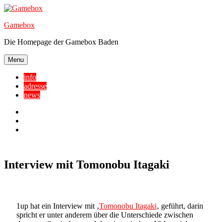
Skip
to
Gamebox
content
Die Homepage der Gamebox Baden
Menu
info
adresse
news
Facebook
YouTube
Twitter
Interview mit Tomonobu Itagaki
1up hat ein Interview mit ‚
Tomonobu Itagaki
‚ geführt, darin
spricht er unter anderem über die Unterschiede zwischen