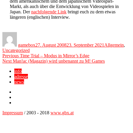
dem amerikanischem und dem japanischem Videospiel-
Markt, als auch über die Entwicklung von Videospielen in
Japan. Der
nachfolgende Link
bringt euch zu dem etwas
längeren (englischen) Interview.
Author
Posted
Categories
on
gamebox
27. August 2008
23. September 2021
Allgemein
,
Uncategorized
Beitragsnavigation
Previous
Previous
Time Trial – Modus in Mirror’s Edge
Next
post:
Next
Man!ac (Magazin) wird unbenannt zu M! Games
post:
info
adresse
news
Facebook
YouTube
Twitter
Impressum
/ 2003 - 2018
www.gbx.at