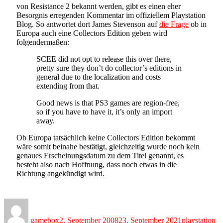
von Resistance 2 bekannt werden, gibt es einen eher
Besorgnis erregenden Kommentar im offiziellem Playstation
Blog. So antwortet dort James Stevenson auf
die Frage
ob in
Europa auch eine Collectors Edition geben wird
folgendermaßen:
SCEE did not opt to release this over there,
pretty sure they don’t do collector’s editions in
general due to the localization and costs
extending from that.
Good news is that PS3 games are region-free,
so if you have to have it, it’s only an import
away.
Ob Europa tatsächlich keine Collectors Edition bekommt
wäre somit beinahe bestätigt, gleichzeitig wurde noch kein
genaues Erscheinungsdatum zu dem Titel genannt, es
besteht also nach Hoffnung, dass noch etwas in die
Richtung angekündigt wird.
Author
Posted
Categories
on
gamebox
2. September 2008
23. September 2021
playstation