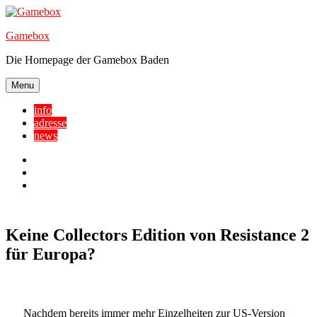
Skip
to
Gamebox
content
Die Homepage der Gamebox Baden
Menu
info
adresse
news
Facebook
YouTube
Twitter
Keine Collectors Edition von Resistance 2
für Europa?
Nachdem bereits immer mehr Einzelheiten zur US-Version