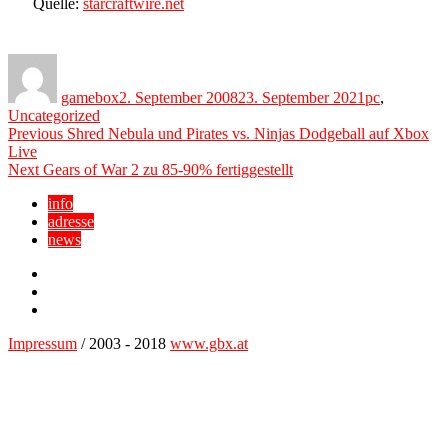
Quelle:
starcraftwire.net
Author
Posted
Categories
on
gamebox
2. September 2008
23. September 2021
pc
,
Uncategorized
Beitragsnavigation
Previous
Previous
Shred Nebula und Pirates vs. Ninjas Dodgeball auf Xbox
post:
Live
Next
Next
Gears of War 2 zu 85-90% fertiggestellt
post:
info
adresse
news
Facebook
YouTube
Twitter
Impressum
/ 2003 - 2018
www.gbx.at