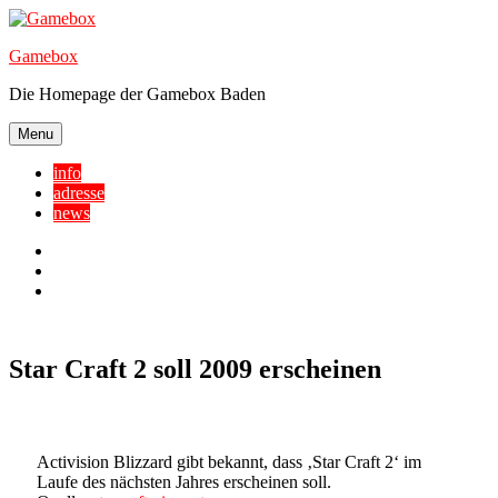
Skip
to
Gamebox
content
Die Homepage der Gamebox Baden
Menu
info
adresse
news
Facebook
YouTube
Twitter
Star Craft 2 soll 2009 erscheinen
Activision Blizzard gibt bekannt, dass ‚Star Craft 2‘ im
Laufe des nächsten Jahres erscheinen soll.