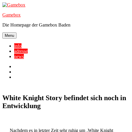
Skip
to
Gamebox
content
Die Homepage der Gamebox Baden
Menu
info
adresse
news
Facebook
YouTube
Twitter
White Knight Story befindet sich noch in
Entwicklung
Nachdem es in letzter Zeit sehr ruhig um ‚White Knight