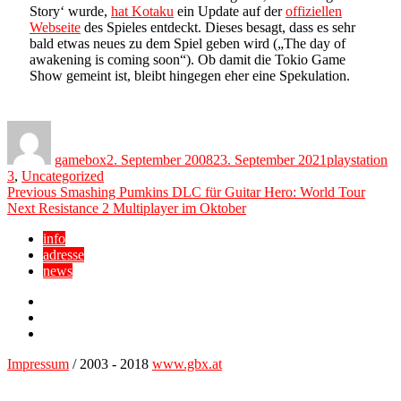
Story‘ wurde,
hat Kotaku
ein Update auf der
offiziellen
Webseite
des Spieles entdeckt. Dieses besagt, dass es sehr
bald etwas neues zu dem Spiel geben wird („The day of
awakening is coming soon“). Ob damit die Tokio Game
Show gemeint ist, bleibt hingegen eher eine Spekulation.
Author
Posted
Categories
on
gamebox
2. September 2008
23. September 2021
playstation
3
,
Uncategorized
Beitragsnavigation
Previous
Previous
Smashing Pumkins DLC für Guitar Hero: World Tour
Next
post:
Next
Resistance 2 Multiplayer im Oktober
post:
info
adresse
news
Facebook
YouTube
Twitter
Impressum
/ 2003 - 2018
www.gbx.at