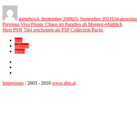
Author
Posted
Categories
on
gamebox
4. September 2008
23. September 2021
Uncategoriz
Beitragsnavigation
Previous
Previous
Viva Pinata: Chaos im Paradies ab Morgen erhältlich
Next
post:
Next
PSN Titel erscheinen als PSP Collection Packs
post:
info
adresse
news
Facebook
YouTube
Twitter
Impressum
/ 2003 - 2018
www.gbx.at