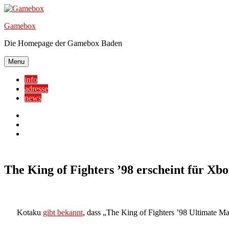
Skip
to
Gamebox
content
Die Homepage der Gamebox Baden
Menu
info
adresse
news
Facebook
YouTube
Twitter
The King of Fighters ’98 erscheint für Xb
Kotaku
gibt bekannt
, dass „The King of Fighters ’98 Ultimate Ma