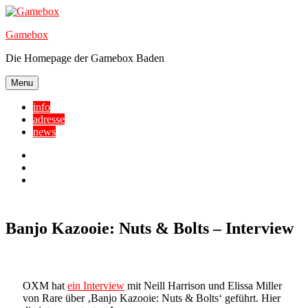
Skip
to
Gamebox
content
Die Homepage der Gamebox Baden
Menu
info
adresse
news
Facebook
YouTube
Twitter
Banjo Kazooie: Nuts & Bolts – Interview
OXM hat
ein Interview
mit
Neill Harrison und Elissa Miller
von Rare über ‚Banjo Kazooie: Nuts & Bolts‘ geführt. Hier