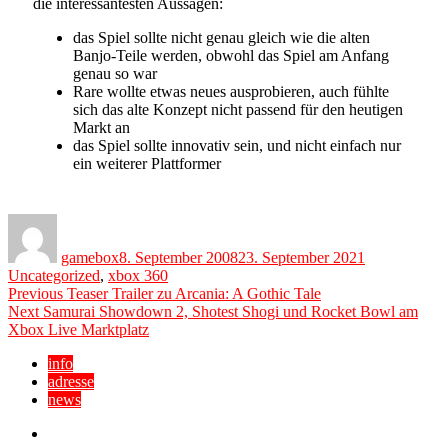
die interessantesten Aussagen:
das Spiel sollte nicht genau gleich wie die alten
Banjo-Teile werden, obwohl das Spiel am Anfang
genau so war
Rare wollte etwas neues ausprobieren, auch fühlte
sich das alte Konzept nicht passend für den heutigen
Markt an
das Spiel sollte innovativ sein, und nicht einfach nur
ein weiterer Plattformer
Author
Posted
Categories
on
gamebox
8. September 2008
23. September 2021
Uncategorized
,
xbox 360
Beitragsnavigation
Previous
Previous
Teaser Trailer zu Arcania: A Gothic Tale
Next
post:
Next
Samurai Showdown 2, Shotest Shogi und Rocket Bowl am
post:
Xbox Live Marktplatz
info
adresse
news
Facebook