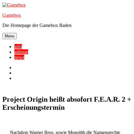
Skip
to
Gamebox
content
Die Homepage der Gamebox Baden
Menu
info
adresse
news
Facebook
YouTube
Twitter
Project Origin heißt absofort F.E.A.R. 2 +
Erscheinungstermin
Nachdem Warner Bros. sowie Monolith die Namensrechte