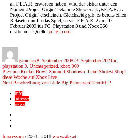
an F.E.A.R. erworben haben, wird der bisher unter den
Namen ‚Project Origin‘ bekannte Shooter als ‚F.E.A.R. 2:
Project Origin‘ erscheinen. Gleichzeitig gibt es bereits einen
Relasetermin für das Spiel, so soll F.E.A.R. 2 am 10.
Februar 2009 für PC, Playstation 3 und Xbox 360
erscheinen. Quelle:
pc.ign.com
Author
Posted
Categories
on
gamebox
8. September 2008
23. September 2021
pc
,
playstation 3
,
Uncategorized
,
xbox 360
Beitragsnavigation
Previous
Previous
Rocket Bowl, Samurai Shodown II and Shotest Shogi
post:
diese Woche auf Xbox Live
Next
Next
Beschreibung von Little Big Planet veröffentlicht?
post:
info
adresse
news
Facebook
YouTube
Twitter
Impressum
/ 2003 - 2018
www.gbx.at