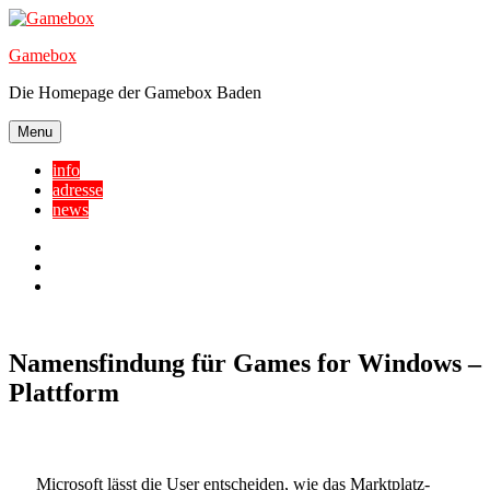
Skip
to
Gamebox
content
Die Homepage der Gamebox Baden
Menu
info
adresse
news
Facebook
YouTube
Twitter
Namensfindung für Games for Windows –
Plattform
Microsoft lässt die User entscheiden, wie das Marktplatz-