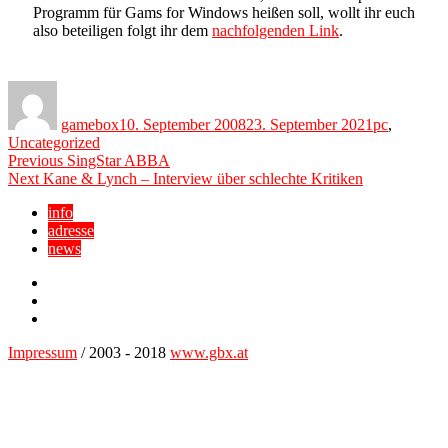
Programm für Gams for Windows heißen soll, wollt ihr euch
also beteiligen folgt ihr dem
nachfolgenden Link
.
Author
Posted
Categories
on
gamebox
10. September 2008
23. September 2021
pc
,
Uncategorized
Beitragsnavigation
Previous
Previous
SingStar ABBA
Next
post:
Next
Kane & Lynch – Interview über schlechte Kritiken
post:
info
adresse
news
Facebook
YouTube
Twitter
Impressum
/ 2003 - 2018
www.gbx.at