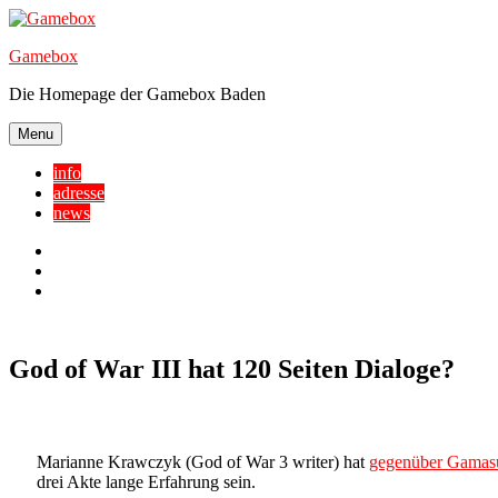
Skip
to
Gamebox
content
Die Homepage der Gamebox Baden
Menu
info
adresse
news
Facebook
YouTube
Twitter
God of War III hat 120 Seiten Dialoge?
Marianne Krawczyk (God of War 3 writer) hat
gegenüber Gamas
drei Akte lange Erfahrung sein.