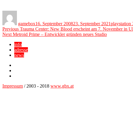
Author
Posted
Categories
on
gamebox
16. September 2008
23. September 2021
playstation 
Beitragsnavigation
Previous
Previous
Trauma Center: New Blood erscheint am 7. November in 
Next
post:
Next
Metroid Prime – Entwickler gründen neues Studio
post:
info
adresse
news
Facebook
YouTube
Twitter
Impressum
/ 2003 - 2018
www.gbx.at