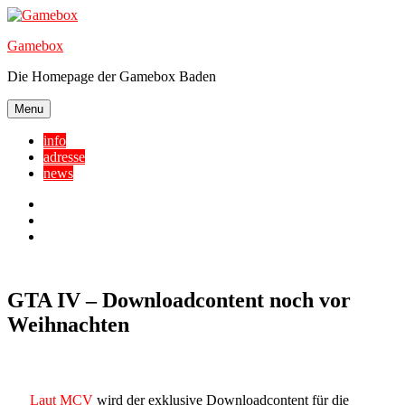
Skip
to
Gamebox
content
Die Homepage der Gamebox Baden
Menu
info
adresse
news
Facebook
YouTube
Twitter
GTA IV – Downloadcontent noch vor
Weihnachten
Laut MCV
wird der exklusive Downloadcontent für die