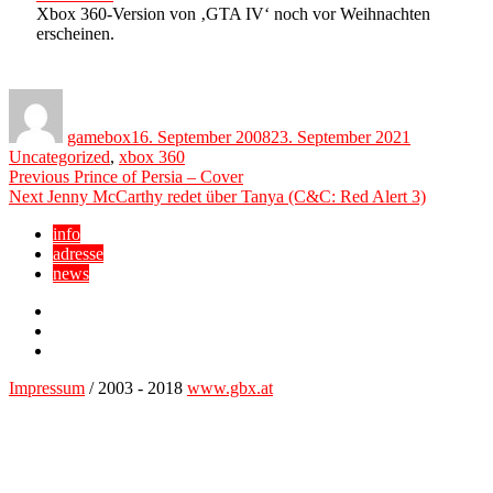
Xbox 360-Version von ‚GTA IV‘ noch vor Weihnachten
erscheinen.
Author
Posted
Categories
on
gamebox
16. September 2008
23. September 2021
Uncategorized
,
xbox 360
Beitragsnavigation
Previous
Previous
Prince of Persia – Cover
Next
post:
Next
Jenny McCarthy redet über Tanya (C&C: Red Alert 3)
post:
info
adresse
news
Facebook
YouTube
Twitter
Impressum
/ 2003 - 2018
www.gbx.at