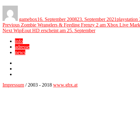
Author
Posted
Categories
on
gamebox
16. September 2008
23. September 2021
playstation 
Beitragsnavigation
Previous
Previous
Zombie Wranglers & Feeding Frenzy 2 am Xbox Live Markt
Next
post:
Next
WipEout HD erscheint am 25. September
post:
info
adresse
news
Facebook
YouTube
Twitter
Impressum
/ 2003 - 2018
www.gbx.at