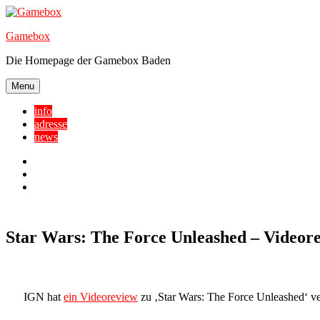
Skip
to
Gamebox
content
Die Homepage der Gamebox Baden
Menu
info
adresse
news
Facebook
YouTube
Twitter
Star Wars: The Force Unleashed – Videor
IGN hat
ein Videoreview
zu ‚Star Wars: The Force Unleashed‘ ver