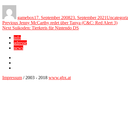
Author
Posted
Categories
on
gamebox
17. September 2008
23. September 2021
Uncategori
Beitragsnavigation
Previous
Previous
Jenny McCarthy redet über Tanya (C&C: Red Alert 3)
Next
post:
Next
Suikoden: Tierkreis für Nintendo DS
post:
info
adresse
news
Facebook
YouTube
Twitter
Impressum
/ 2003 - 2018
www.gbx.at