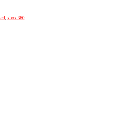
zed
,
xbox 360