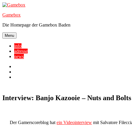
Skip
to
Gamebox
content
Die Homepage der Gamebox Baden
Menu
info
adresse
news
Facebook
YouTube
Twitter
Interview: Banjo Kazooie – Nuts and Bolts
Der Gamerscoreblog hat
ein Videointerview
mit Salvatore Filecci