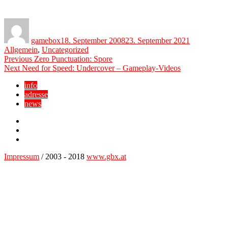
Author
Posted
Categories
on
gamebox
18. September 2008
23. September 2021
Allgemein
,
Uncategorized
Beitragsnavigation
Previous
Previous
Zero Punctuation: Spore
Next
post:
Next
Need for Speed: Undercover – Gameplay-Videos
post:
info
adresse
news
Facebook
YouTube
Twitter
Impressum
/ 2003 - 2018
www.gbx.at