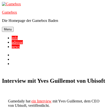
Skip
to
Gamebox
content
Die Homepage der Gamebox Baden
Menu
info
adresse
news
Facebook
YouTube
Twitter
Interview mit Yves Guillemot von Ubisoft
Gamedaily hat
ein Interview
mit Yves Guillemot, dem CEO
von Ubisoft, veröffentlicht.