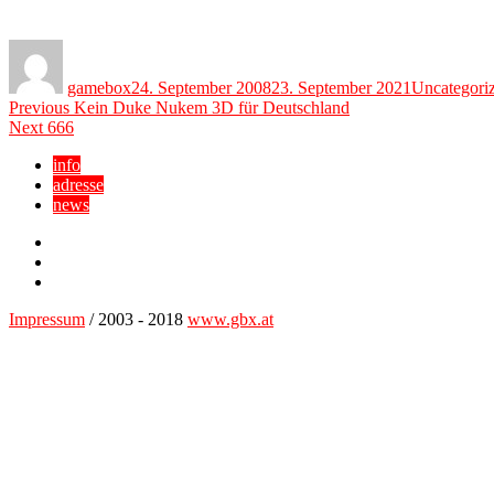
Author
Posted
Categories
on
gamebox
24. September 2008
23. September 2021
Uncategori
Beitragsnavigation
Previous
Previous
Kein Duke Nukem 3D für Deutschland
Next
post:
Next
666
post:
info
adresse
news
Facebook
YouTube
Twitter
Impressum
/ 2003 - 2018
www.gbx.at