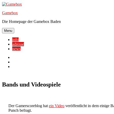
Skip
to
Gamebox
content
Die Homepage der Gamebox Baden
Menu
info
adresse
news
Facebook
YouTube
Twitter
Bands und Videospiele
Der Gamerscoreblog hat
ein Video
veröffentlicht in dem einige 
Punch befragt.