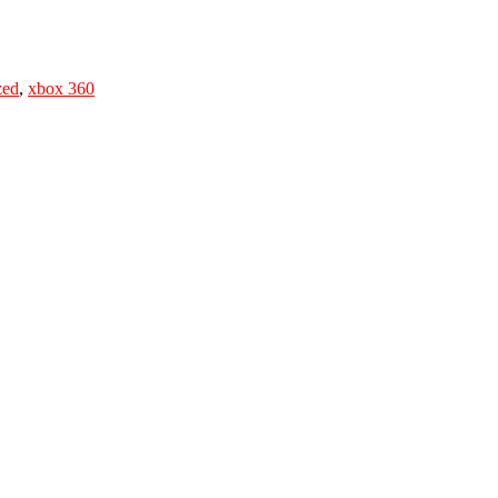
zed
,
xbox 360