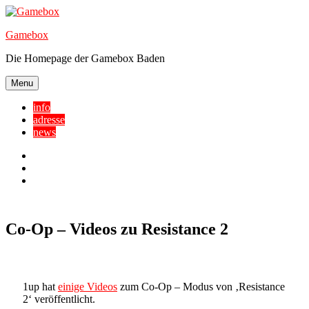
Skip
to
Gamebox
content
Die Homepage der Gamebox Baden
Menu
info
adresse
news
Facebook
YouTube
Twitter
Co-Op – Videos zu Resistance 2
1up hat
einige Videos
zum Co-Op – Modus von ‚Resistance
2‘ veröffentlicht.