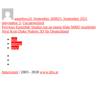
Author
Posted
Categories
on
gamebox
24. September 2008
23. September 2021
playstation 3
,
Uncategorized
Beitragsnavigation
Previous
Previous
Ensemble Studios hat an einem Halo MMO gearbeitet
Next
post:
Next
Kein Duke Nukem 3D für Deutschland
post:
info
adresse
news
Facebook
YouTube
Twitter
Impressum
/ 2003 - 2018
www.gbx.at