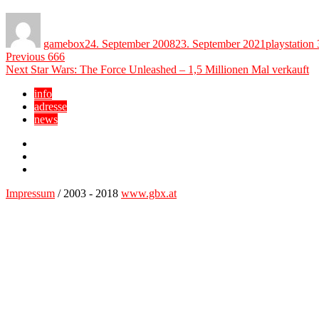
Author
Posted
Categories
on
gamebox
24. September 2008
23. September 2021
playstation 
Beitragsnavigation
Previous
Previous
666
Next
post:
Next
Star Wars: The Force Unleashed – 1,5 Millionen Mal verkauft
post:
info
adresse
news
Facebook
YouTube
Twitter
Impressum
/ 2003 - 2018
www.gbx.at