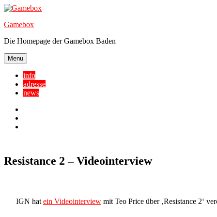
Skip
to
Gamebox
content
Die Homepage der Gamebox Baden
Menu
info
adresse
news
Facebook
YouTube
Twitter
Resistance 2 – Videointerview
IGN hat
ein Videointerview
mit Teo Price über ‚Resistance 2‘ verö