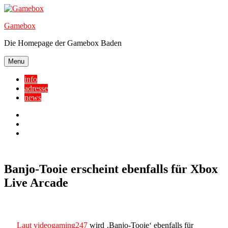
Skip
to
Gamebox
content
Die Homepage der Gamebox Baden
Menu
info
adresse
news
Facebook
YouTube
Twitter
Banjo-Tooie erscheint ebenfalls für Xbox
Live Arcade
Laut videogaming247
wird ‚Banjo-Tooie‘ ebenfalls für