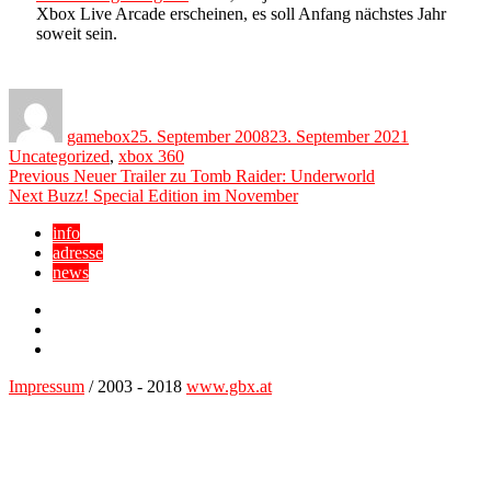
Xbox Live Arcade erscheinen, es soll Anfang nächstes Jahr
soweit sein.
Author
Posted
Categories
on
gamebox
25. September 2008
23. September 2021
Uncategorized
,
xbox 360
Beitragsnavigation
Previous
Previous
Neuer Trailer zu Tomb Raider: Underworld
Next
post:
Next
Buzz! Special Edition im November
post:
info
adresse
news
Facebook
YouTube
Twitter
Impressum
/ 2003 - 2018
www.gbx.at