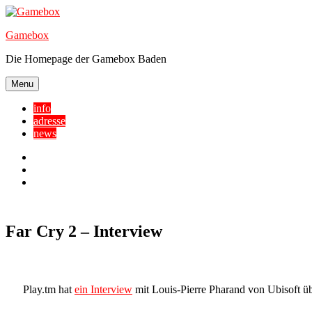
Skip
to
Gamebox
content
Die Homepage der Gamebox Baden
Menu
info
adresse
news
Facebook
YouTube
Twitter
Far Cry 2 – Interview
Play.tm hat
ein Interview
mit Louis-Pierre Pharand von Ubisoft übe