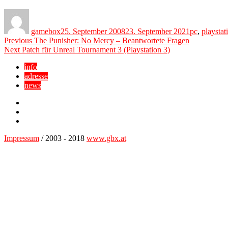
Author
Posted
Categories
on
gamebox
25. September 2008
23. September 2021
pc
,
playstat
Beitragsnavigation
Previous
Previous
The Punisher: No Mercy – Beantwortete Fragen
Next
post:
Next
Patch für Unreal Tournament 3 (Playstation 3)
post:
info
adresse
news
Facebook
YouTube
Twitter
Impressum
/ 2003 - 2018
www.gbx.at