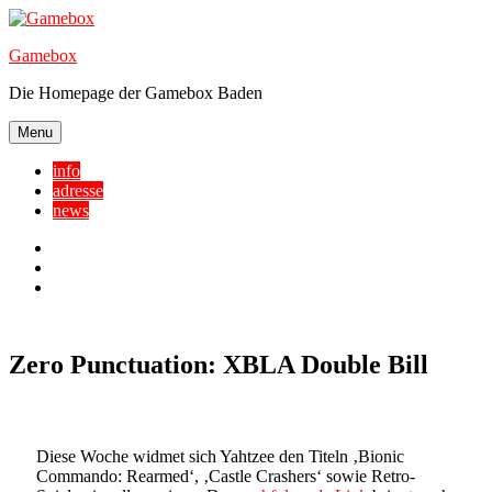
Skip
to
Gamebox
content
Die Homepage der Gamebox Baden
Menu
info
adresse
news
Facebook
YouTube
Twitter
Zero Punctuation: XBLA Double Bill
Diese Woche widmet sich Yahtzee den Titeln ‚Bionic
Commando: Rearmed‘, ‚Castle Crashers‘ sowie Retro-