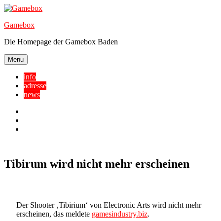
Skip
to
Gamebox
content
Die Homepage der Gamebox Baden
Menu
info
adresse
news
Facebook
YouTube
Twitter
Tibirum wird nicht mehr erscheinen
Der Shooter ‚Tibirium‘ von Electronic Arts wird nicht mehr
erscheinen, das meldete
gamesindustry.biz
.