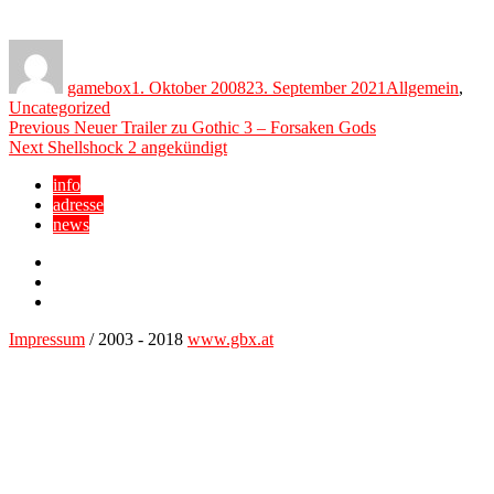
Author
Posted
Categories
on
gamebox
1. Oktober 2008
23. September 2021
Allgemein
,
Uncategorized
Beitragsnavigation
Previous
Previous
Neuer Trailer zu Gothic 3 – Forsaken Gods
Next
post:
Next
Shellshock 2 angekündigt
post:
info
adresse
news
Facebook
YouTube
Twitter
Impressum
/ 2003 - 2018
www.gbx.at