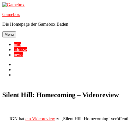
Skip
to
Gamebox
content
Die Homepage der Gamebox Baden
Menu
info
adresse
news
Facebook
YouTube
Twitter
Silent Hill: Homecoming – Videoreview
IGN hat
ein Videoreview
zu ‚Silent Hill: Homecoming‘ veröffentl