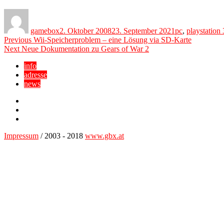
Author
Posted
Categories
on
gamebox
2. Oktober 2008
23. September 2021
pc
,
playstation 
Beitragsnavigation
Previous
Previous
Wii-Speicherproblem – eine Lösung via SD-Karte
Next
post:
Next
Neue Dokumentation zu Gears of War 2
post:
info
adresse
news
Facebook
YouTube
Twitter
Impressum
/ 2003 - 2018
www.gbx.at