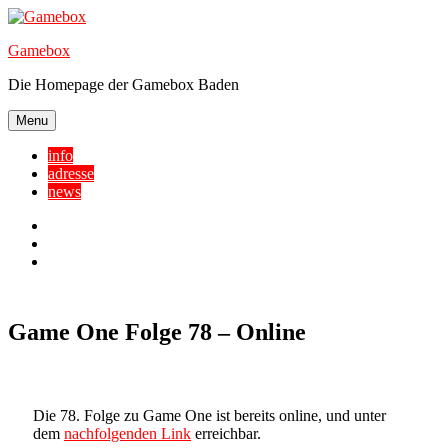
Skip
to
Gamebox
content
Die Homepage der Gamebox Baden
Menu
info
adresse
news
Facebook
YouTube
Twitter
Game One Folge 78 – Online
Die 78. Folge zu Game One ist bereits online, und unter
dem
nachfolgenden Link
erreichbar.