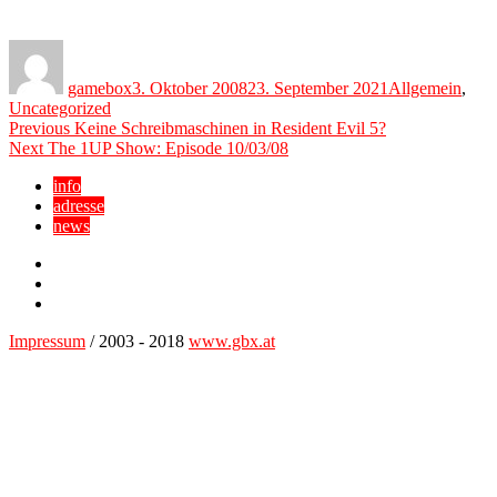
Author
Posted
Categories
on
gamebox
3. Oktober 2008
23. September 2021
Allgemein
,
Uncategorized
Beitragsnavigation
Previous
Previous
Keine Schreibmaschinen in Resident Evil 5?
Next
post:
Next
The 1UP Show: Episode 10/03/08
post:
info
adresse
news
Facebook
YouTube
Twitter
Impressum
/ 2003 - 2018
www.gbx.at