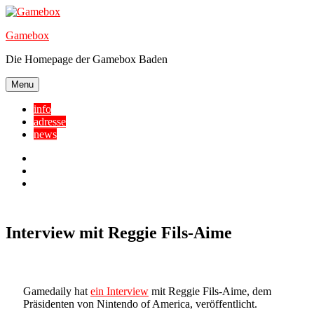
Skip
to
Gamebox
content
Die Homepage der Gamebox Baden
Menu
info
adresse
news
Facebook
YouTube
Twitter
Interview mit Reggie Fils-Aime
Gamedaily hat
ein Interview
mit Reggie Fils-Aime, dem
Präsidenten von Nintendo of America, veröffentlicht.