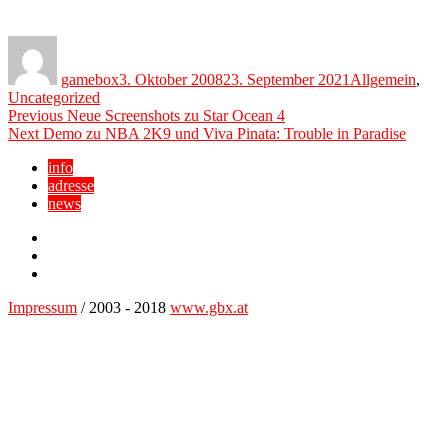
Author
Posted
Categories
on
gamebox
3. Oktober 2008
23. September 2021
Allgemein
,
Uncategorized
Beitragsnavigation
Previous
Previous
Neue Screenshots zu Star Ocean 4
Next
post:
Next
Demo zu NBA 2K9 und Viva Pinata: Trouble in Paradise
post:
info
adresse
news
Facebook
YouTube
Twitter
Impressum
/ 2003 - 2018
www.gbx.at