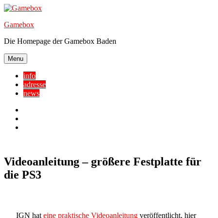
Skip
to
Gamebox
content
Die Homepage der Gamebox Baden
Menu
info
adresse
news
Facebook
YouTube
Twitter
Videoanleitung – größere Festplatte für
die PS3
IGN hat
eine praktische Videoanleitung
veröffentlicht, hier