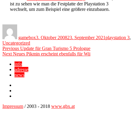
ist zu sehen wie man die Festplatte der Playstation 3
wechselt, um zum Beispiel eine größere einzubauen.
Author
Posted
Categories
on
gamebox
3. Oktober 2008
23. September 2021
playstation 3
,
Uncategorized
Beitragsnavigation
Previous
Previous
Update für Gran Turismo 5 Prologue
Next
post:
Next
Neues Pikmin erscheint ebenfalls für Wii
post:
info
adresse
news
Facebook
YouTube
Twitter
Impressum
/ 2003 - 2018
www.gbx.at