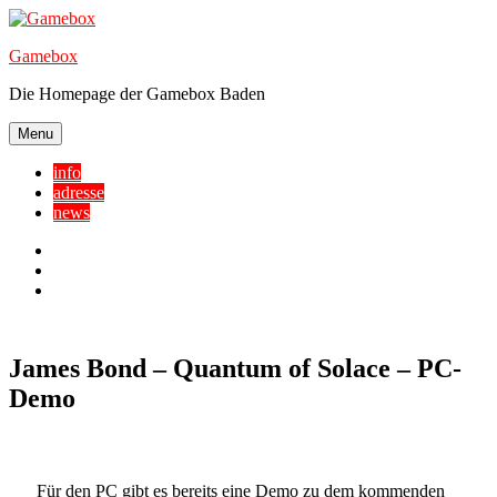
Skip
to
Gamebox
content
Die Homepage der Gamebox Baden
Menu
info
adresse
news
Facebook
YouTube
Twitter
James Bond – Quantum of Solace – PC-
Demo
Für den PC gibt es bereits eine Demo zu dem kommenden