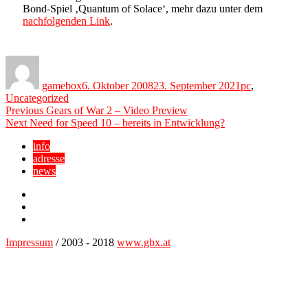
Bond-Spiel ‚Quantum of Solace‘, mehr dazu unter dem
nachfolgenden Link
.
Author
Posted
Categories
on
gamebox
6. Oktober 2008
23. September 2021
pc
,
Uncategorized
Beitragsnavigation
Previous
Previous
Gears of War 2 – Video Preview
Next
post:
Next
Need for Speed 10 – bereits in Entwicklung?
post:
info
adresse
news
Facebook
YouTube
Twitter
Impressum
/ 2003 - 2018
www.gbx.at