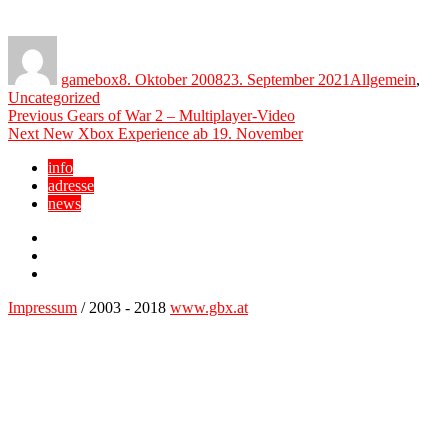
Author
Posted
Categories
on
gamebox
8. Oktober 2008
23. September 2021
Allgemein
,
Uncategorized
Beitragsnavigation
Previous
Previous
Gears of War 2 – Multiplayer-Video
Next
post:
Next
New Xbox Experience ab 19. November
post:
info
adresse
news
Facebook
YouTube
Twitter
Impressum
/ 2003 - 2018
www.gbx.at