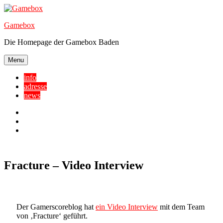
Skip
to
Gamebox
content
Die Homepage der Gamebox Baden
Menu
info
adresse
news
Facebook
YouTube
Twitter
Fracture – Video Interview
Der Gamerscoreblog hat
ein Video Interview
mit dem Team
von ‚Fracture‘ geführt.