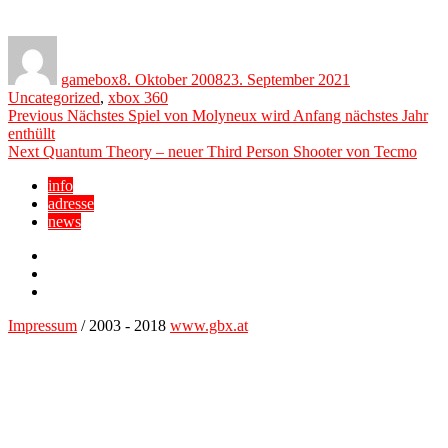
Author
Posted
Categories
on
gamebox
8. Oktober 2008
23. September 2021
Uncategorized
,
xbox 360
Beitragsnavigation
Previous
Previous
Nächstes Spiel von Molyneux wird Anfang nächstes Jahr
post:
enthüllt
Next
Next
Quantum Theory – neuer Third Person Shooter von Tecmo
post:
info
adresse
news
Facebook
YouTube
Twitter
Impressum
/ 2003 - 2018
www.gbx.at