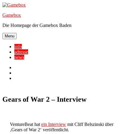
Skip
to
Gamebox
content
Die Homepage der Gamebox Baden
Menu
info
adresse
news
Facebook
YouTube
Twitter
Gears of War 2 – Interview
VentureBeat hat
ein Interview
mit Cliff Belszinski über
‚Gears of War 2‘ veröffentlicht.