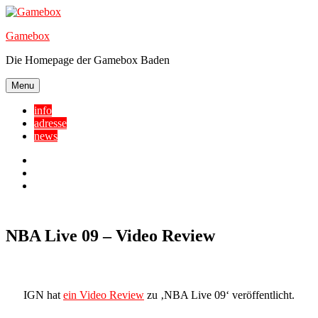
Skip
to
Gamebox
content
Die Homepage der Gamebox Baden
Menu
info
adresse
news
Facebook
YouTube
Twitter
NBA Live 09 – Video Review
IGN hat
ein Video Review
zu ‚NBA Live 09‘ veröffentlicht.