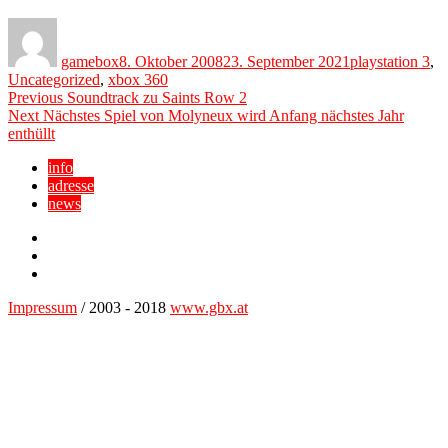
Author
Posted
Categories
on
gamebox
8. Oktober 2008
23. September 2021
playstation 3
,
Uncategorized
,
xbox 360
Beitragsnavigation
Previous
Previous
Soundtrack zu Saints Row 2
Next
post:
Next
Nächstes Spiel von Molyneux wird Anfang nächstes Jahr
post:
enthüllt
info
adresse
news
Facebook
YouTube
Twitter
Impressum
/ 2003 - 2018
www.gbx.at