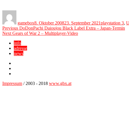
Author
Posted
Categories
on
gamebox
8. Oktober 2008
23. September 2021
playstation 3
,
U
Beitragsnavigation
Previous
Previous
DoDonPachi Daioujou Black Label Extra – Japan-Termin
Next
post:
Next
Gears of War 2 – Multiplayer-Video
post:
info
adresse
news
Facebook
YouTube
Twitter
Impressum
/ 2003 - 2018
www.gbx.at