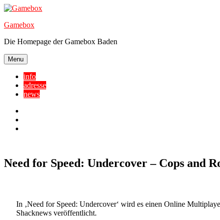
Skip
to
Gamebox
content
Die Homepage der Gamebox Baden
Menu
info
adresse
news
Facebook
YouTube
Twitter
Need for Speed: Undercover – Cops and R
In ‚Need for Speed: Undercover‘ wird es einen Online Multiplay
Shacknews veröffentlicht.