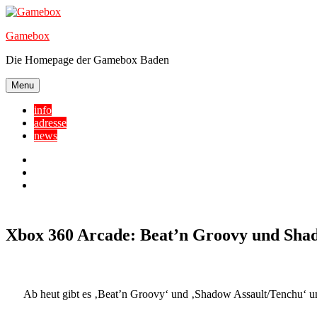
Skip
to
Gamebox
content
Die Homepage der Gamebox Baden
Menu
info
adresse
news
Facebook
YouTube
Twitter
Xbox 360 Arcade: Beat’n Groovy und Sha
Ab heut gibt es ‚Beat’n Groovy‘ und ‚Shadow Assault/Tenchu‘ 