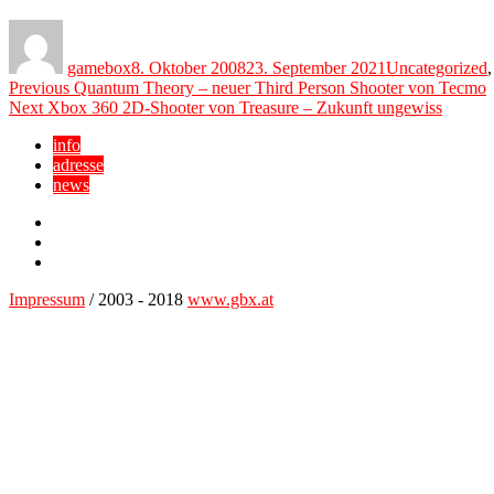
Author
Posted
Categories
on
gamebox
8. Oktober 2008
23. September 2021
Uncategorized
Beitragsnavigation
Previous
Previous
Quantum Theory – neuer Third Person Shooter von Tecmo
Next
post:
Next
Xbox 360 2D-Shooter von Treasure – Zukunft ungewiss
post:
info
adresse
news
Facebook
YouTube
Twitter
Impressum
/ 2003 - 2018
www.gbx.at