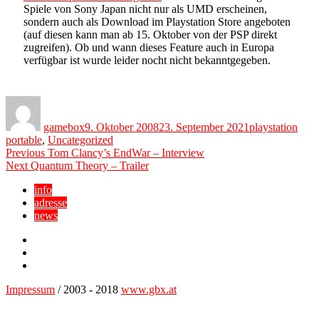
Spiele von Sony Japan nicht nur als UMD erscheinen,
sondern auch als Download im Playstation Store angeboten
(auf diesen kann man ab 15. Oktober von der PSP direkt
zugreifen). Ob und wann dieses Feature auch in Europa
verfügbar ist wurde leider nocht nicht bekanntgegeben.
Author
Posted
Categories
on
gamebox
9. Oktober 2008
23. September 2021
playstation
portable
,
Uncategorized
Beitragsnavigation
Previous
Previous
Tom Clancy’s EndWar – Interview
Next
post:
Next
Quantum Theory – Trailer
post:
info
adresse
news
Facebook
YouTube
Twitter
Impressum
/ 2003 - 2018
www.gbx.at