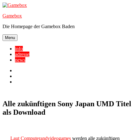
Skip
to
Gamebox
content
Die Homepage der Gamebox Baden
Menu
info
adresse
news
Facebook
YouTube
Twitter
Alle zukünftigen Sony Japan UMD Titel
als Download
Laut Computerandvideogames
werden alle zukünftigen