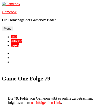
Skip
to
Gamebox
content
Die Homepage der Gamebox Baden
Menu
info
adresse
news
Facebook
YouTube
Twitter
Game One Folge 79
Die 79. Folge von Gameone gibt es online zu betrachten,
folgt dazu dem
nachfolgenden Link
.