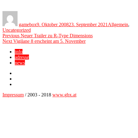
Author
Posted
Categories
on
gamebox
9. Oktober 2008
23. September 2021
Allgemein
,
Uncategorized
Beitragsnavigation
Previous
Previous
Neuer Trailer zu R-Type Dimensions
Next
post:
Next
Vigilane 8 erscheint am 5. November
post:
info
adresse
news
Facebook
YouTube
Twitter
Impressum
/ 2003 - 2018
www.gbx.at