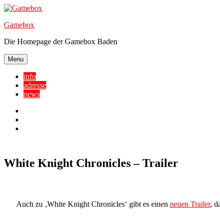
Skip
to
Gamebox
content
Die Homepage der Gamebox Baden
Menu
info
adresse
news
Facebook
YouTube
Twitter
White Knight Chronicles – Trailer
Auch zu ‚White Knight Chronicles‘ gibt es einen
neuen Trailer
, d