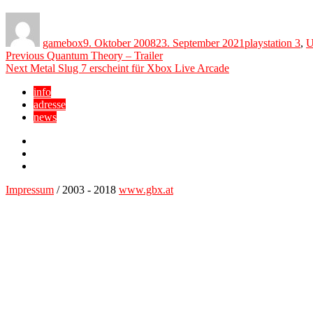
Author
Posted
Categories
on
gamebox
9. Oktober 2008
23. September 2021
playstation 3
,
U
Beitragsnavigation
Previous
Previous
Quantum Theory – Trailer
Next
post:
Next
Metal Slug 7 erscheint für Xbox Live Arcade
post:
info
adresse
news
Facebook
YouTube
Twitter
Impressum
/ 2003 - 2018
www.gbx.at