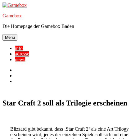
Skip
to
Gamebox
content
Die Homepage der Gamebox Baden
Menu
info
adresse
news
Facebook
YouTube
Twitter
Star Craft 2 soll als Trilogie erscheinen
Blizzard gibt bekannt, dass ‚Star Craft 2‘ als eine Art Trilogy
erscheinen wird, jedes der einzelnen Spiele soll sich auf eine