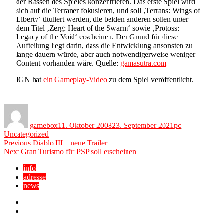
der Rassen des Spieles konzentrieren. Das erste Spiel wird
sich auf die Terraner fokusieren, und soll ‚Terrans: Wings of
Liberty‘ tituliert werden, die beiden anderen sollen unter
dem Titel ‚Zerg: Heart of the Swarm‘ sowie ‚Protoss:
Legacy of the Void‘ erscheinen. Der Grund für diese
Aufteilung liegt darin, dass die Entwicklung ansonsten zu
lange dauern würde, aber auch notwendigerweise weniger
Content vorhanden wäre. Quelle:
gamasutra.com
IGN hat
ein Gameplay-Video
zu dem Spiel veröffentlicht.
Author
Posted
Categories
on
gamebox
11. Oktober 2008
23. September 2021
pc
,
Uncategorized
Beitragsnavigation
Previous
Previous
Diablo III – neue Trailer
Next
post:
Next
Gran Turismo für PSP soll erscheinen
post:
info
adresse
news
Facebook
YouTube